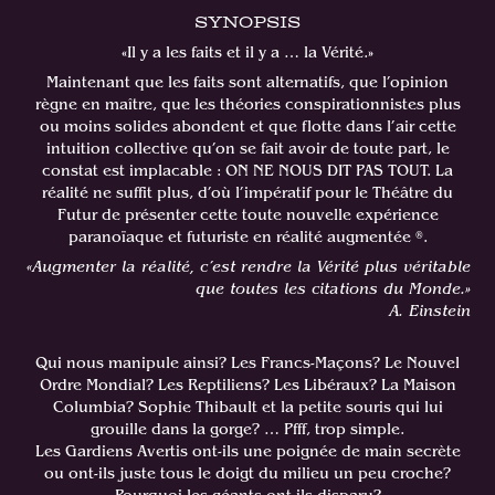
SYNOPSIS
«Il y a les faits et il y a … la Vérité.»
Maintenant que les faits sont alternatifs, que l’opinion
règne en maître, que les théories conspirationnistes plus
ou moins solides abondent et que flotte dans l’air cette
intuition collective qu’on se fait avoir de toute part, le
constat est implacable : ON NE NOUS DIT PAS TOUT. La
réalité ne suffit plus, d’où l’impératif pour le Théâtre du
Futur de présenter cette toute nouvelle expérience
paranoïaque et futuriste en réalité augmentée ®.
«Augmenter la réalité, c’est rendre la Vérité plus véritable
que toutes les citations du Monde.»
A. Einstein
Qui nous manipule ainsi? Les Francs-Maçons? Le Nouvel
Ordre Mondial? Les Reptiliens? Les Libéraux? La Maison
Columbia? Sophie Thibault et la petite souris qui lui
grouille dans la gorge? … Pfff, trop simple.
Les Gardiens Avertis ont-ils une poignée de main secrète
ou ont-ils juste tous le doigt du milieu un peu croche?